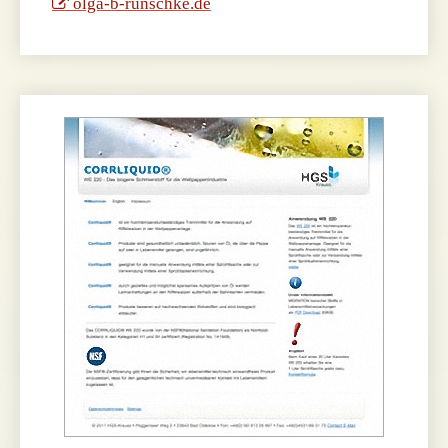
olga-b-runschke.de