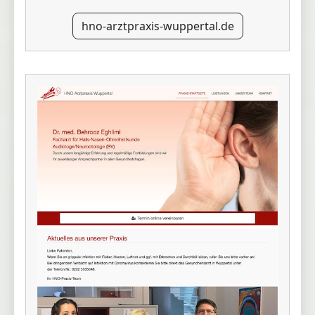
hno-arztpraxis-wuppertal.de